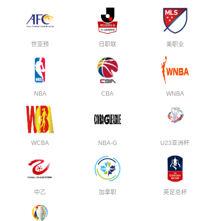
世亚预
日职联
美职业
NBA
CBA
WNBA
WCBA
NBA-G
U23亚洲杯
中乙
加拿职
英足总杯