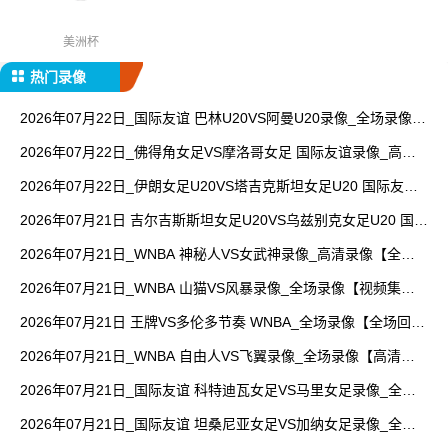
美洲杯
热门录像
2026年07月22日_国际友谊 巴林U20VS阿曼U20录像_全场录像
【全场回放】
2026年07月22日_佛得角女足VS摩洛哥女足 国际友谊录像_高清
录像【全场回放】
2026年07月22日_伊朗女足U20VS塔吉克斯坦女足U20 国际友谊
录像_全场录像【全场回放】
2026年07月21日 吉尔吉斯斯坦女足U20VS乌兹别克女足U20 国际
友谊_全场录像【全场回放】
2026年07月21日_WNBA 神秘人VS女武神录像_高清录像【全场
回放】
2026年07月21日_WNBA 山猫VS风暴录像_全场录像【视频集
锦】
2026年07月21日 王牌VS多伦多节奏 WNBA_全场录像【全场回
放】
2026年07月21日_WNBA 自由人VS飞翼录像_全场录像【高清回
放】
2026年07月21日_国际友谊 科特迪瓦女足VS马里女足录像_全场
录像【视频集锦】
2026年07月21日_国际友谊 坦桑尼亚女足VS加纳女足录像_全场
录像【高清回放】