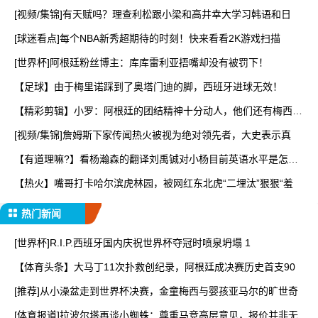
[视频/集锦]有天赋吗？理查利松跟小梁和高井幸大学习韩语和日
[球迷看点]每个NBA新秀超期待的时刻！快来看看2K游戏扫描
[世界杯]阿根廷粉丝博主：库库雷利亚捂嘴却没有被罚下！
【足球】由于梅里诺踩到了奥塔门迪的脚，西班牙进球无效！
【精彩剪辑】小罗：阿根廷的团结精神十分动人，他们还有梅西一
锤
[视频/集锦]詹姆斯下家传闻热火被视为绝对领先者，大史表示真
【有道理嘛?】看杨瀚森的翻译刘禹铖对小杨目前英语水平是怎样
点
【热火】嘴哥打卡哈尔滨虎林园，被网红东北虎“二埋汰”狠狠“羞
热门新闻
[世界杯]R.I.P.西班牙国内庆祝世界杯夺冠时喷泉坍塌 1
【体育头条】大马丁11次扑救创纪录，阿根廷成决赛历史首支90
[推荐]从小澡盆走到世界杯决赛，金童梅西与婴孩亚马尔的旷世奇
[体育报道]拉波尔塔再谈小蜘蛛：尊重马竞高层意见，报价并非无