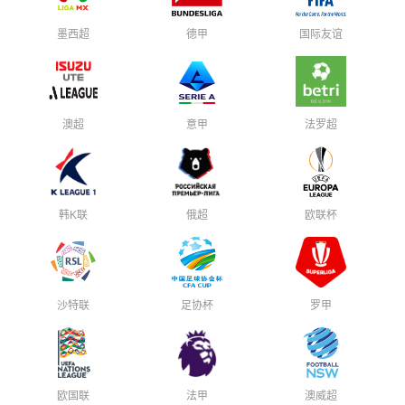
墨西超
德甲
国际友谊
澳超
意甲
法罗超
韩K联
俄超
欧联杯
沙特联
足协杯
罗甲
欧国联
法甲
澳威超