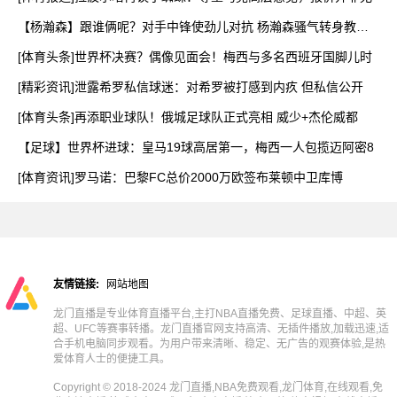
【杨瀚森】跟谁俩呢？对手中锋使劲儿对抗 杨瀚森骚气转身教做
人
[体育头条]世界杯决赛？偶像见面会！梅西与多名西班牙国脚儿时
[精彩资讯]泄露希罗私信球迷：对希罗被打感到内疚 但私信公开
[体育头条]再添职业球队！俄城足球队正式亮相 威少+杰伦威都
【足球】世界杯进球：皇马19球高居第一，梅西一人包揽迈阿密8
[体育资讯]罗马诺：巴黎FC总价2000万欧签布莱顿中卫库博
友情链接:
网站地图
龙门直播是专业体育直播平台,主打NBA直播免费、足球直播、中超、英
超、UFC等赛事转播。龙门直播官网支持高清、无插件播放,加载迅速,适
合手机电脑同步观看。为用户带来清晰、稳定、无广告的观赛体验,是热
爱体育人士的便捷工具。
Copyright © 2018-2024 龙门直播,NBA免费观看,龙门体育,在线观看,免