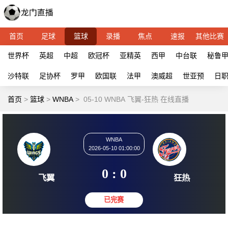
首页
足球
篮球
录播
焦点
速报
其他比赛
世界杯
英超
中超
欧冠杯
亚精英
西甲
中台联
秘鲁
沙特联
足协杯
罗甲
欧国联
法甲
澳威超
世亚预
日
首页
>
篮球
>
WNBA
>
05-10 WNBA 飞翼-狂热 在线直播
WNBA
2026-05-10 01:00:00
0 : 0
飞翼
狂