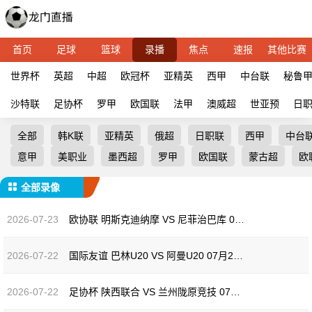
首页
足球
篮球
录播
焦点
速报
其他比赛
世界杯
英超
中超
欧冠杯
亚精英
西甲
中台联
秘鲁
沙特联
足协杯
罗甲
欧国联
法甲
澳威超
世亚预
日
全部
韩K联
亚精英
俄超
日职联
西甲
中台
意甲
美职业
墨西超
罗甲
欧国联
蒙古超
欧
全部录像
2026-07-23
欧协联 明斯克迪纳摩 VS 尼菲治巴库 07月23日[全场录像]
2026-07-22
国际友谊 巴林U20 VS 阿曼U20 07月22日[全场录像]
2026-07-22
足协杯 陕西联合 VS 兰州陇原竞技 07月22日[全场录像]