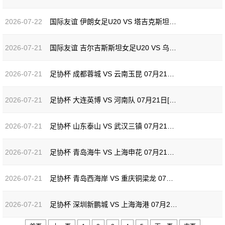
2026-07-22
国际友谊 伊朗女足U20 VS 塔吉克斯坦女足U20 07月22日[全场录像]
2026-07-21
国际友谊 吉尔吉斯斯坦女足U20 VS 乌兹别克女足U20 07月21日[全场录像]
2026-07-21
足协杯 成都蓉城 VS 云南玉昆 07月21日[全场录像]
2026-07-21
足协杯 大连英博 VS 河南队 07月21日[全场录像]
2026-07-21
足协杯 山东泰山 VS 武汉三镇 07月21日[全场录像]
2026-07-21
足协杯 青岛海牛 VS 上海申花 07月21日[全场录像]
2026-07-21
足协杯 青岛西海岸 VS 重庆铜梁龙 07月21日[全场录像]
2026-07-21
足协杯 深圳新鹏城 VS 上海海港 07月21日[全场录像]