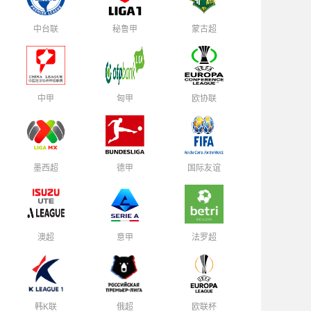
中台联
秘鲁甲
蒙古超
中甲
匈甲
欧协联
墨西超
德甲
国际友谊
澳超
意甲
法罗超
韩K联
俄超
欧联杯