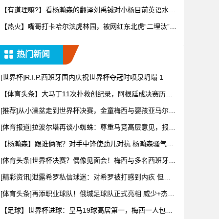
表示真
【有道理嘛?】看杨瀚森的翻译刘禹铖对小杨目前英语水平
是怎样点
【热火】嘴哥打卡哈尔滨虎林园，被网红东北虎“二埋汰”狠
狠“羞
热门新闻
[世界杯]R.I.P.西班牙国内庆祝世界杯夺冠时喷泉坍塌 1
【体育头条】大马丁11次扑救创纪录，阿根廷成决赛历史
首支90
[推荐]从小澡盆走到世界杯决赛，金童梅西与婴孩亚马尔的
旷世奇
[体育报道]拉波尔塔再谈小蜘蛛：尊重马竞高层意见，报价
并非无
【杨瀚森】跟谁俩呢？对手中锋使劲儿对抗 杨瀚森骚气转
身教做人
[体育头条]世界杯决赛？偶像见面会！梅西与多名西班牙国
脚儿时
[精彩资讯]泄露希罗私信球迷：对希罗被打感到内疚 但私
信公开
[体育头条]再添职业球队！俄城足球队正式亮相 威少+杰伦
威都
【足球】世界杯进球：皇马19球高居第一，梅西一人包揽