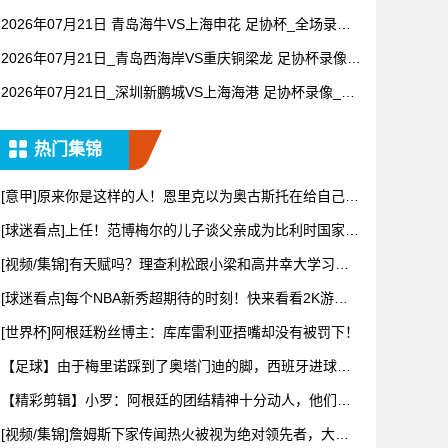
录像【视频集锦】
2026年07月21日 青岛海牛VS上海申花 足协杯_全场录像
【视频集锦】
2026年07月21日_青岛西海岸VS重庆铜梁龙 足协杯录像_
高清录像【全场回放】
2026年07月21日_深圳新鹏城VS上海海港 足协杯录像_全
场录像【视频集锦】
热门集锦
[意甲]原来你是这样的人！恩里克以为奥古斯托在给自己拍
照，但
[球迷看点]上任！范博梅尔的儿子谈父亲成为比利时国家队
主教练
[视频/集锦]有天赋吗？理查利松跟小梁和高井幸大学习韩
语和日
[球迷看点]每个NBA新秀超期待的时刻！快来看看2K游戏
扫描
[世界杯]阿根廷粉丝博主：库库雷利亚捂嘴却没有被罚下！
【足球】由于梅里诺踩到了奥塔门迪的脚，西班牙进球无
效！
【精彩剪辑】小罗：阿根廷的团结精神十分动人，他们还
有梅西一锤
[视频/集锦]詹姆斯下家传闻热火被视为绝对领先者，大史