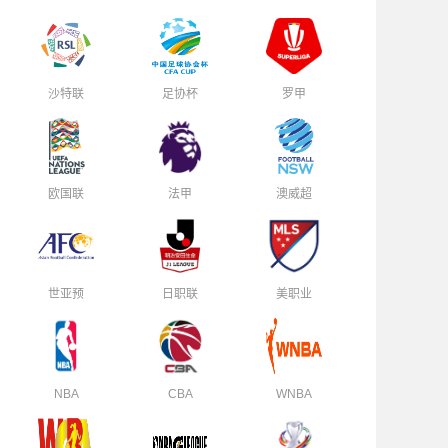
沙特联
足协杯
罗甲
欧国联
法甲
澳威超
世亚预
日职联
美职业
NBA
CBA
WNBA