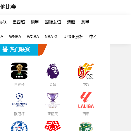
其他比赛
协联
墨西超
德甲
国际友谊
澳超
意甲
BA
WNBA
WCBA
NBA-G
U23亚洲杯
中乙
热门联赛
世界杯
英超
中超
欧冠杯
亚精英
西甲