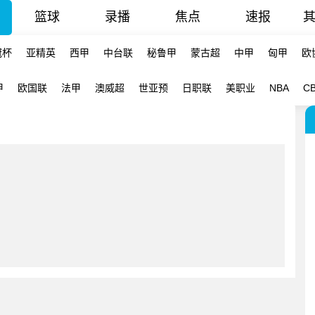
篮球
录播
焦点
速报
冠杯
亚精英
西甲
中台联
秘鲁甲
蒙古超
中甲
匈甲
欧
甲
欧国联
法甲
澳威超
世亚预
日职联
美职业
NBA
C