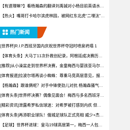
表示真
【有道理嘛?】看杨瀚森的翻译刘禹铖对小杨目前英语水平
是怎样点
【热火】嘴哥打卡哈尔滨虎林园，被网红东北虎“二埋汰”狠
狠“羞
热门新闻
[世界杯]R.I.P.西班牙国内庆祝世界杯夺冠时喷泉坍塌 1
【体育头条】大马丁11次扑救创纪录，阿根廷成决赛历史
首支90
[推荐]从小澡盆走到世界杯决赛，金童梅西与婴孩亚马尔的
旷世奇
[体育报道]拉波尔塔再谈小蜘蛛：尊重马竞高层意见，报价
并非无
【杨瀚森】跟谁俩呢？对手中锋使劲儿对抗 杨瀚森骚气转
身教做人
[体育头条]世界杯决赛？偶像见面会！梅西与多名西班牙国
脚儿时
[精彩资讯]泄露希罗私信球迷：对希罗被打感到内疚 但私
信公开
[体育头条]再添职业球队！俄城足球队正式亮相 威少+杰伦
威都
【足球】世界杯进球：皇马19球高居第一，梅西一人包揽