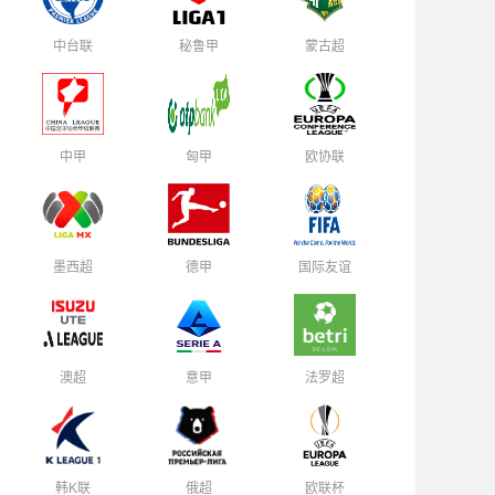
中台联
秘鲁甲
蒙古超
中甲
匈甲
欧协联
墨西超
德甲
国际友谊
澳超
意甲
法罗超
韩K联
俄超
欧联杯