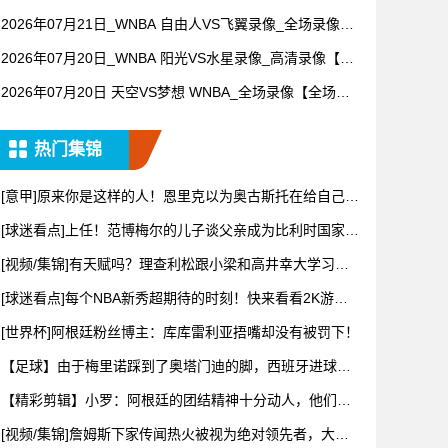
【全场回放】
2026年07月21日_WNBA 自由人VS飞翼录像_全场录像
【高清回放】
2026年07月20日_WNBA 阳光VS水星录像_高清录像【全
场回放】
2026年07月20日 天空VS梦想 WNBA_全场录像【全场回
放】
热门集锦
[意甲]原来你是这样的人！恩里克以为奥古斯托在给自己拍
照，但
[球迷看点]上任！范博梅尔的儿子谈父亲成为比利时国家队
主教练
[视频/集锦]有天赋吗？理查利松跟小梁和高井幸大学习韩
语和日
[球迷看点]每个NBA新秀超期待的时刻！快来看看2K游戏
扫描
[世界杯]阿根廷粉丝博主：库库雷利亚捂嘴却没有被罚下！
【足球】由于梅里诺踩到了奥塔门迪的脚，西班牙进球无
效！
【精彩剪辑】小罗：阿根廷的团结精神十分动人，他们还
有梅西一锤
[视频/集锦]詹姆斯下家传闻热火被视为绝对领先者，大史