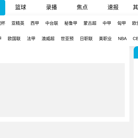
篮球
录播
焦点
速报
冠杯
亚精英
西甲
中台联
秘鲁甲
蒙古超
中甲
匈甲
欧
甲
欧国联
法甲
澳威超
世亚预
日职联
美职业
NBA
C