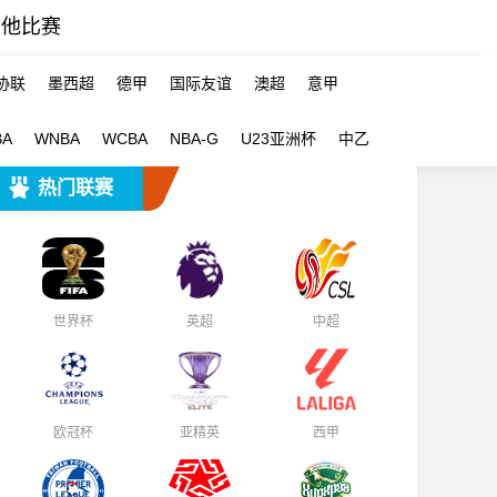
其他比赛
协联
墨西超
德甲
国际友谊
澳超
意甲
BA
WNBA
WCBA
NBA-G
U23亚洲杯
中乙
热门联赛
世界杯
英超
中超
欧冠杯
亚精英
西甲