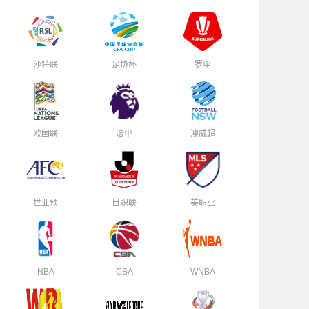
沙特联
足协杯
罗甲
欧国联
法甲
澳威超
世亚预
日职联
美职业
NBA
CBA
WNBA