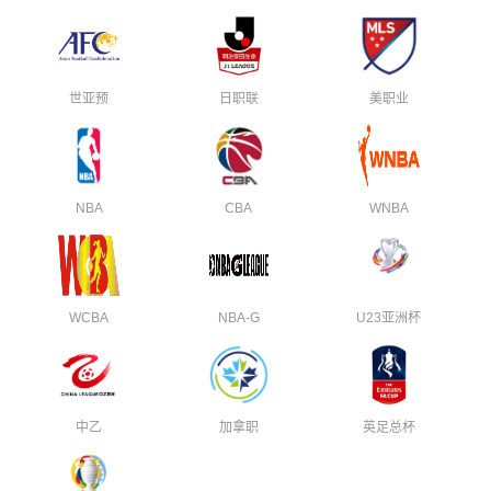
世亚预
日职联
美职业
NBA
CBA
WNBA
WCBA
NBA-G
U23亚洲杯
中乙
加拿职
英足总杯