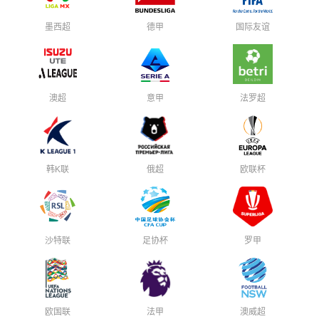
墨西超
德甲
国际友谊
澳超
意甲
法罗超
韩K联
俄超
欧联杯
沙特联
足协杯
罗甲
欧国联
法甲
澳威超