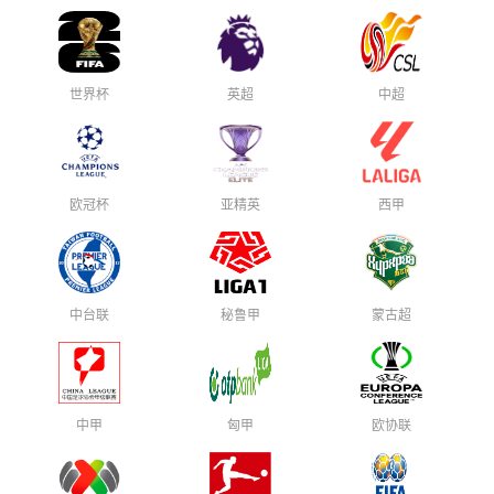
世界杯
英超
中超
欧冠杯
亚精英
西甲
中台联
秘鲁甲
蒙古超
中甲
匈甲
欧协联