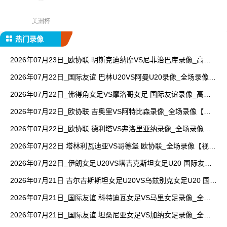
美洲杯
热门录像
2026年07月23日_欧协联 明斯克迪纳摩VS尼菲治巴库录像_高清
录像【全场回放】
2026年07月22日_国际友谊 巴林U20VS阿曼U20录像_全场录像
【全场回放】
2026年07月22日_佛得角女足VS摩洛哥女足 国际友谊录像_高清
录像【全场回放】
2026年07月22日_欧协联 吉奥里VS阿特比森录像_全场录像【全
场回放】
2026年07月22日_欧协联 德利塔VS弗洛里亚纳录像_全场录像
【高清回放】
2026年07月22日 塔林利瓦迪亚VS哥德堡 欧协联_全场录像【视频
集锦】
2026年07月22日_伊朗女足U20VS塔吉克斯坦女足U20 国际友谊
录像_全场录像【全场回放】
2026年07月21日 吉尔吉斯斯坦女足U20VS乌兹别克女足U20 国际
友谊_全场录像【全场回放】
2026年07月21日_国际友谊 科特迪瓦女足VS马里女足录像_全场
录像【视频集锦】
2026年07月21日_国际友谊 坦桑尼亚女足VS加纳女足录像_全场
录像【高清回放】