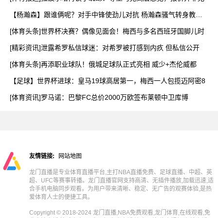
【杨瀚森】跟谁俩呢？对手中锋使劲儿对抗 杨瀚森骚气转身教做
人
[体育头条]世界杯决赛？偶像见面会！梅西与多名西班牙国脚儿时
[精彩资讯]泄露希罗私信球迷：对希罗被打感到内疚 但私信公开
[体育头条]再添职业球队！俄城足球队正式亮相 威少+杰伦威都
【足球】世界杯进球：皇马19球高居第一，梅西一人包揽迈阿密8
[体育资讯]罗马诺：巴黎FC总价2000万欧签布莱顿中卫库博
友情链接:
网站地图
龙门直播是专业体育直播平台,主打NBA直播免费、足球直播、中超、英
超、UFC等赛事转播。龙门直播官网支持高清、无插件播放,加载迅速,适
合手机电脑同步观看。为用户带来清晰、稳定、无广告的观赛体验,是热
爱体育人士的便捷工具。
Copyright © 2018-2024 龙门直播,NBA免费观看,龙门体育,在线观看,免