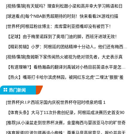
[视频/集锦]有天赋吗？理查利松跟小梁和高井幸大学习韩语和日
[球迷看点]每个NBA新秀超期待的时刻！快来看看2K游戏扫描
[世界杯]阿根廷粉丝博主：库库雷利亚捂嘴却没有被罚下！
【足球】由于梅里诺踩到了奥塔门迪的脚，西班牙进球无效！
【精彩剪辑】小罗：阿根廷的团结精神十分动人，他们还有梅西一
锤
[视频/集锦]詹姆斯下家传闻热火被视为绝对领先者，大史表示真
【有道理嘛?】看杨瀚森的翻译刘禹铖对小杨目前英语水平是怎样
点
【热火】嘴哥打卡哈尔滨虎林园，被网红东北虎“二埋汰”狠狠“羞
热门新闻
[世界杯]R.I.P.西班牙国内庆祝世界杯夺冠时喷泉坍塌 1
【体育头条】大马丁11次扑救创纪录，阿根廷成决赛历史首支90
[推荐]从小澡盆走到世界杯决赛，金童梅西与婴孩亚马尔的旷世奇
[体育报道]拉波尔塔再谈小蜘蛛：尊重马竞高层意见，报价并非无