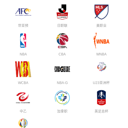
世亚预
日职联
美职业
NBA
CBA
WNBA
WCBA
NBA-G
U23亚洲杯
中乙
加拿职
英足总杯