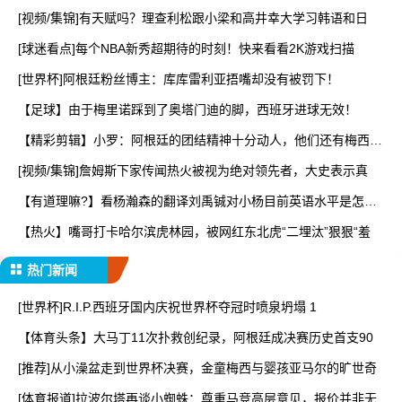
[视频/集锦]有天赋吗？理查利松跟小梁和高井幸大学习韩语和日
[球迷看点]每个NBA新秀超期待的时刻！快来看看2K游戏扫描
[世界杯]阿根廷粉丝博主：库库雷利亚捂嘴却没有被罚下！
【足球】由于梅里诺踩到了奥塔门迪的脚，西班牙进球无效！
【精彩剪辑】小罗：阿根廷的团结精神十分动人，他们还有梅西一
锤
[视频/集锦]詹姆斯下家传闻热火被视为绝对领先者，大史表示真
【有道理嘛?】看杨瀚森的翻译刘禹铖对小杨目前英语水平是怎样
点
【热火】嘴哥打卡哈尔滨虎林园，被网红东北虎“二埋汰”狠狠“羞
热门新闻
[世界杯]R.I.P.西班牙国内庆祝世界杯夺冠时喷泉坍塌 1
【体育头条】大马丁11次扑救创纪录，阿根廷成决赛历史首支90
[推荐]从小澡盆走到世界杯决赛，金童梅西与婴孩亚马尔的旷世奇
[体育报道]拉波尔塔再谈小蜘蛛：尊重马竞高层意见，报价并非无