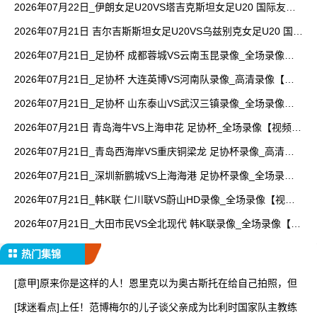
2026年07月22日_伊朗女足U20VS塔吉克斯坦女足U20 国际友谊
录像_全场录像【全场回放】
2026年07月21日 吉尔吉斯斯坦女足U20VS乌兹别克女足U20 国际
友谊_全场录像【全场回放】
2026年07月21日_足协杯 成都蓉城VS云南玉昆录像_全场录像
【高清回放】
2026年07月21日_足协杯 大连英博VS河南队录像_高清录像【全
场回放】
2026年07月21日_足协杯 山东泰山VS武汉三镇录像_全场录像
【视频集锦】
2026年07月21日 青岛海牛VS上海申花 足协杯_全场录像【视频集
锦】
2026年07月21日_青岛西海岸VS重庆铜梁龙 足协杯录像_高清录
像【全场回放】
2026年07月21日_深圳新鹏城VS上海海港 足协杯录像_全场录像
【视频集锦】
2026年07月21日_韩K联 仁川联VS蔚山HD录像_全场录像【视频
集锦】
2026年07月21日_大田市民VS全北现代 韩K联录像_全场录像【视
频集锦】
热门集锦
[意甲]原来你是这样的人！恩里克以为奥古斯托在给自己拍照，但
[球迷看点]上任！范博梅尔的儿子谈父亲成为比利时国家队主教练