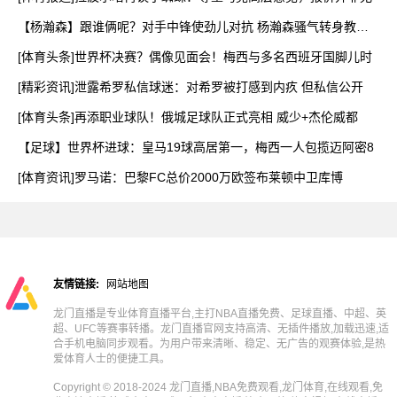
【杨瀚森】跟谁俩呢？对手中锋使劲儿对抗 杨瀚森骚气转身教做
人
[体育头条]世界杯决赛？偶像见面会！梅西与多名西班牙国脚儿时
[精彩资讯]泄露希罗私信球迷：对希罗被打感到内疚 但私信公开
[体育头条]再添职业球队！俄城足球队正式亮相 威少+杰伦威都
【足球】世界杯进球：皇马19球高居第一，梅西一人包揽迈阿密8
[体育资讯]罗马诺：巴黎FC总价2000万欧签布莱顿中卫库博
友情链接:
网站地图
龙门直播是专业体育直播平台,主打NBA直播免费、足球直播、中超、英
超、UFC等赛事转播。龙门直播官网支持高清、无插件播放,加载迅速,适
合手机电脑同步观看。为用户带来清晰、稳定、无广告的观赛体验,是热
爱体育人士的便捷工具。
Copyright © 2018-2024 龙门直播,NBA免费观看,龙门体育,在线观看,免