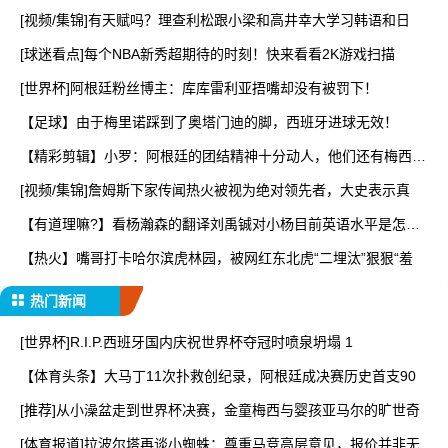
[视频/集锦]有天赋吗？理查利松跟小梁和高井幸大学习韩语和日
[球迷看点]每个NBA新秀超期待的时刻！快来看看2K游戏扫描
[世界杯]阿根廷粉丝博主：库库雷利亚捂嘴却没有被罚下！
【足球】由于梅里诺踩到了奥塔门迪的脚，西班牙进球无效！
【精彩剪辑】小罗：阿根廷的团结精神十分动人，他们还有梅西一
锤
[视频/集锦]詹姆斯下家传闻热火被视为绝对领先者，大史表示真
【有道理嘛?】看杨瀚森的翻译刘禹铖对小杨目前英语水平是怎样
点
【热火】嘴哥打卡哈尔滨虎林园，被网红东北虎“二埋汰”狠狠“羞
热门新闻
[世界杯]R.I.P.西班牙国内庆祝世界杯夺冠时喷泉坍塌 1
【体育头条】大马丁11次扑救创纪录，阿根廷成决赛历史首支90
[推荐]从小澡盆走到世界杯决赛，金童梅西与婴孩亚马尔的旷世奇
[体育报道]拉波尔塔再谈小蜘蛛：尊重马竞高层意见，报价并非无