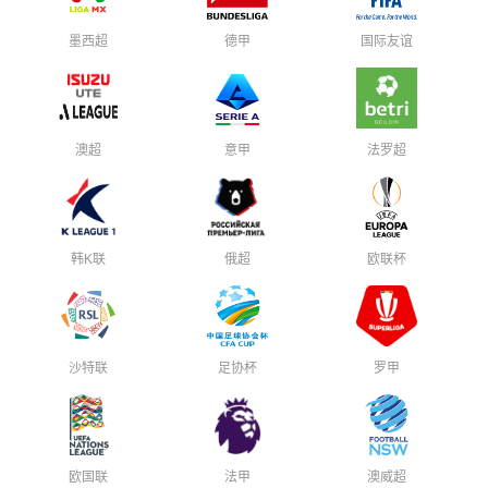
墨西超
德甲
国际友谊
澳超
意甲
法罗超
韩K联
俄超
欧联杯
沙特联
足协杯
罗甲
欧国联
法甲
澳威超