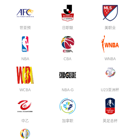
世亚预
日职联
美职业
NBA
CBA
WNBA
WCBA
NBA-G
U23亚洲杯
中乙
加拿职
英足总杯