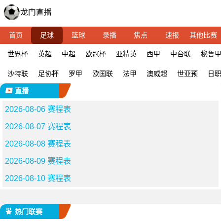
首页
足球
篮球
录播
焦点
速报
其他比赛
世界杯
英超
中超
欧冠杯
亚精英
西甲
中台联
秘鲁
沙特联
足协杯
罗甲
欧国联
法甲
澳威超
世亚预
日
直播
2026-08-06 赛程表
2026-08-07 赛程表
2026-08-08 赛程表
2026-08-09 赛程表
2026-08-10 赛程表
热门联赛