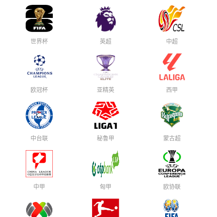
世界杯
英超
中超
欧冠杯
亚精英
西甲
中台联
秘鲁甲
蒙古超
中甲
匈甲
欧协联