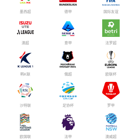
墨西超
德甲
国际友谊
澳超
意甲
法罗超
韩K联
俄超
欧联杯
沙特联
足协杯
罗甲
欧国联
法甲
澳威超