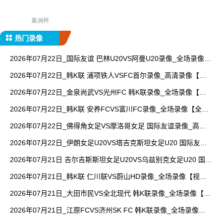
美洲杯
热门录像
2026年07月22日_国际友谊 巴林U20VS阿曼U20录像_全场录像
【全场回放】
2026年07月22日_韩K联 浦项铁人VSFC首尔录像_高清录像【全
场回放】
2026年07月22日_金泉尚武VS光州FC 韩K联录像_全场录像【高
清回放】
2026年07月22日_韩K联 安养FCVS富川FC录像_全场录像【全场
回放】
2026年07月22日_佛得角女足VS摩洛哥女足 国际友谊录像_高清
录像【全场回放】
2026年07月22日_伊朗女足U20VS塔吉克斯坦女足U20 国际友谊
录像_全场录像【全场回放】
2026年07月21日 吉尔吉斯斯坦女足U20VS乌兹别克女足U20 国际
友谊_全场录像【全场回放】
2026年07月21日_韩K联 仁川联VS蔚山HD录像_全场录像【视频
集锦】
2026年07月21日_大田市民VS全北现代 韩K联录像_全场录像【视
频集锦】
2026年07月21日_江原FCVS济州SK FC 韩K联录像_全场录像
【全场回放】