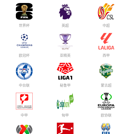
世界杯
英超
中超
欧冠杯
亚精英
西甲
中台联
秘鲁甲
蒙古超
中甲
匈甲
欧协联