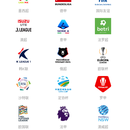
墨西超
德甲
国际友谊
澳超
意甲
法罗超
韩K联
俄超
欧联杯
沙特联
足协杯
罗甲
欧国联
法甲
澳威超