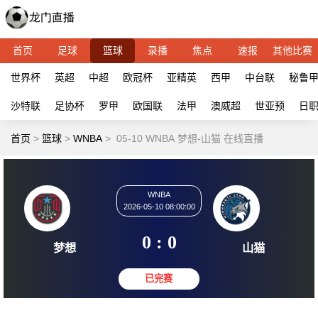
首页
足球
篮球
录播
焦点
速报
其他比赛
世界杯
英超
中超
欧冠杯
亚精英
西甲
中台联
秘鲁
沙特联
足协杯
罗甲
欧国联
法甲
澳威超
世亚预
日
首页
>
篮球
>
WNBA
>
05-10 WNBA 梦想-山猫 在线直播
WNBA
2026-05-10 08:00:00
0 : 0
梦想
山