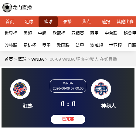
首页
足球
篮球
录播
焦点
速报
其他比赛
世界杯
英超
中超
欧冠杯
亚精英
西甲
中台联
秘鲁
沙特联
足协杯
罗甲
欧国联
法甲
澳威超
世亚预
日
首页
>
篮球
>
WNBA
>
06-09 WNBA 狂热-神秘人 在线直播
WNBA
2026-06-09 07:00:00
0 : 0
狂热
神秘