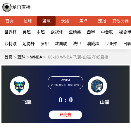
首页
足球
篮球
录播
焦点
速报
其他比赛
世界杯
英超
中超
欧冠杯
亚精英
西甲
中台联
秘鲁
沙特联
足协杯
罗甲
欧国联
法甲
澳威超
世亚预
日
首页
>
篮球
>
WNBA
>
06-10 WNBA 飞翼-山猫 在线直播
WNBA
2026-06-10 08:00:00
0 : 0
飞翼
山