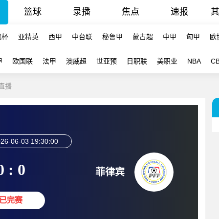
篮球
录播
焦点
速报
冠杯
亚精英
西甲
中台联
秘鲁甲
蒙古超
中甲
匈甲
欧
甲
欧国联
法甲
澳威超
世亚预
日职联
美职业
NBA
C
线直播
26-06-03 19:30:00
0 : 0
菲律宾
已完赛