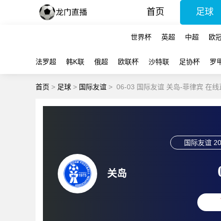
首页
足球
世界杯
英超
中超
欧
法罗超
韩K联
俄超
欧联杯
沙特联
足协杯
罗
首页
>
足球
>
国际友谊
>
06-03 国际友谊 关岛-菲律宾 在
国际友谊
20
关岛