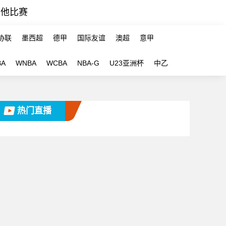
其他比赛
协联
墨西超
德甲
国际友谊
澳超
意甲
BA
WNBA
WCBA
NBA-G
U23亚洲杯
中乙
热门直播