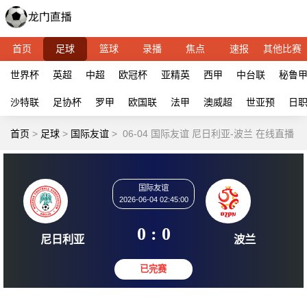
首页
足球
篮球
录播
焦点
速报
其他比赛
世界杯
英超
中超
欧冠杯
亚精英
西甲
中台联
秘鲁
沙特联
足协杯
罗甲
欧国联
法甲
澳威超
世亚预
日
首页
>
足球
>
国际友谊
>
06-04 国际友谊 尼日利亚-波兰 在线直播
国际友谊
2026-06-04 02:45:00
0 : 0
尼日利亚
波