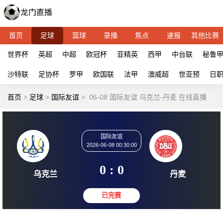
首页
足球
篮球
录播
焦点
速报
其他比赛
世界杯
英超
中超
欧冠杯
亚精英
西甲
中台联
秘鲁
沙特联
足协杯
罗甲
欧国联
法甲
澳威超
世亚预
日
首页
>
足球
>
国际友谊
>
06-08 国际友谊 乌克兰-丹麦 在线直播
国际友谊
2026-06-08 00:30:00
0 : 0
乌克兰
丹