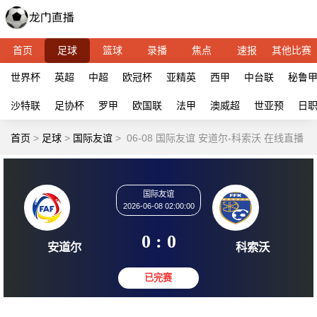
首页
足球
篮球
录播
焦点
速报
其他比赛
世界杯
英超
中超
欧冠杯
亚精英
西甲
中台联
秘鲁
沙特联
足协杯
罗甲
欧国联
法甲
澳威超
世亚预
日
首页
>
足球
>
国际友谊
>
06-08 国际友谊 安道尔-科索沃 在线直播
国际友谊
2026-06-08 02:00:00
0 : 0
安道尔
科索