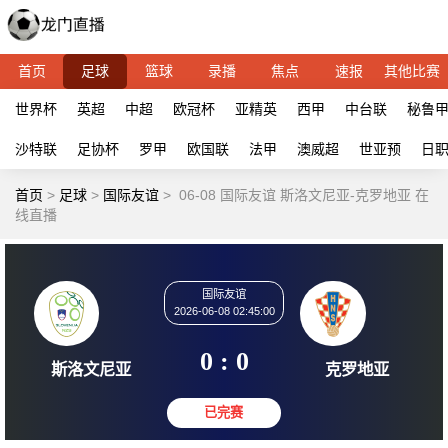
首页
足球
篮球
录播
焦点
速报
其他比赛
世界杯
英超
中超
欧冠杯
亚精英
西甲
中台联
秘鲁
沙特联
足协杯
罗甲
欧国联
法甲
澳威超
世亚预
日
首页
>
足球
>
国际友谊
>
06-08 国际友谊 斯洛文尼亚-克罗地亚 在
线直播
国际友谊
2026-06-08 02:45:00
0 : 0