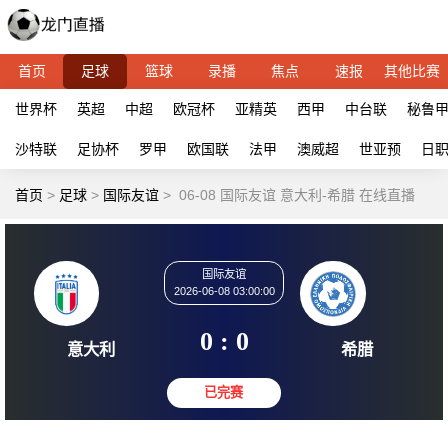
首页
足球
篮球
录播
焦点
速报
其他比赛
世界杯
英超
中超
欧冠杯
亚精英
西甲
中台联
秘鲁
沙特联
足协杯
罗甲
欧国联
法甲
澳威超
世亚预
日
首页
>
足球
>
国际友谊
>
06-08 国际友谊 意大利-希腊 在线直播
国际友谊
2026-06-08 03:00:00
0 : 0
意大利
希