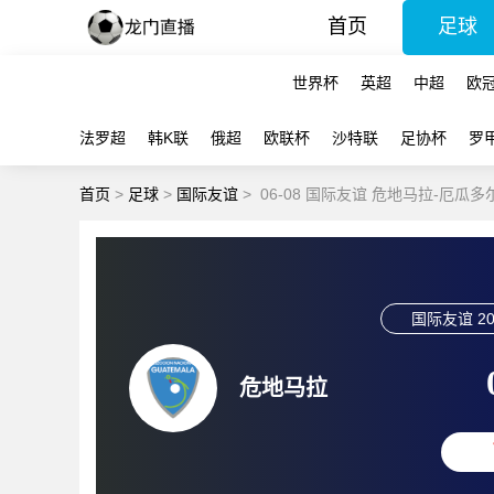
首页
足球
世界杯
英超
中超
欧
法罗超
韩K联
俄超
欧联杯
沙特联
足协杯
罗
首页
>
足球
>
国际友谊
>
06-08 国际友谊 危地马拉-厄瓜多
国际友谊
20
危地马拉