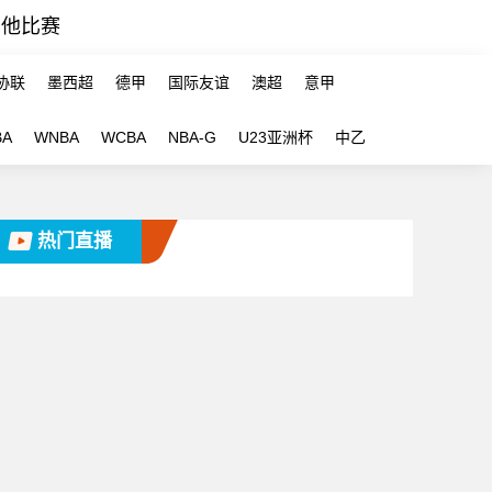
其他比赛
协联
墨西超
德甲
国际友谊
澳超
意甲
BA
WNBA
WCBA
NBA-G
U23亚洲杯
中乙
热门直播