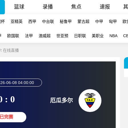
篮球
录播
焦点
速报
冠杯
亚精英
西甲
中台联
秘鲁甲
蒙古超
中甲
匈甲
欧
甲
欧国联
法甲
澳威超
世亚预
日职联
美职业
NBA
C
尔 在线直播
26-06-08 04:00:00
0 : 0
厄瓜多尔
已完赛