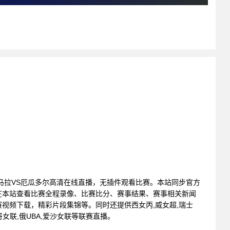
: 危地马拉VS厄瓜多尔高清在线直播，无插件观看比赛。本站同步官方
在本站查看比赛全程录像、比赛比分、赛事结果、赛事相关新闻
视频下载，精彩片段集锦等。同时还提供西女丙,威女超,瑞士
,哥女联,俄UBA,爱沙女联等联赛直播。