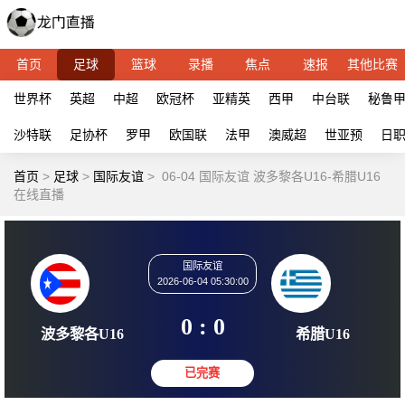
首页
足球
篮球
录播
焦点
速报
其他比赛
世界杯
英超
中超
欧冠杯
亚精英
西甲
中台联
秘鲁
沙特联
足协杯
罗甲
欧国联
法甲
澳威超
世亚预
日
首页
>
足球
>
国际友谊
>
06-04 国际友谊 波多黎各U16-希腊U16
在线直播
国际友谊
2026-06-04 05:30:00
0 : 0