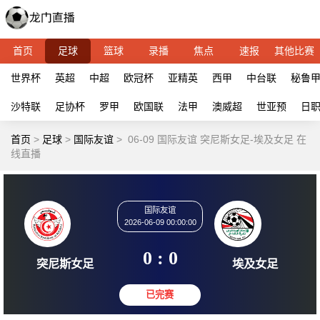
首页
足球
篮球
录播
焦点
速报
其他比赛
世界杯
英超
中超
欧冠杯
亚精英
西甲
中台联
秘鲁
沙特联
足协杯
罗甲
欧国联
法甲
澳威超
世亚预
日
首页
>
足球
>
国际友谊
>
06-09 国际友谊 突尼斯女足-埃及女足 在
线直播
国际友谊
2026-06-09 00:00:00
0 : 0