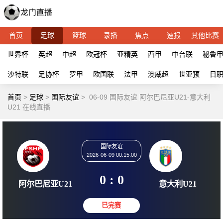
首页
足球
篮球
录播
焦点
速报
其他比赛
世界杯
英超
中超
欧冠杯
亚精英
西甲
中台联
秘鲁
沙特联
足协杯
罗甲
欧国联
法甲
澳威超
世亚预
日
首页
>
足球
>
国际友谊
>
06-09 国际友谊 阿尔巴尼亚U21-意大利
U21 在线直播
国际友谊
2026-06-09 00:15:00
0 : 0