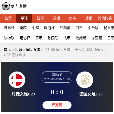
首页
足球
篮球
录播
焦点
速报
其他比赛
世界杯
英超
中超
欧冠杯
亚精英
西甲
中台联
秘鲁
沙特联
足协杯
罗甲
欧国联
法甲
澳威超
世亚预
日
首页
>
足球
>
国际友谊
>
06-09 国际友谊 丹麦女足U23-德国女足
U23 在线直播
国际友谊
2026-06-09 02:15:00
0 : 0