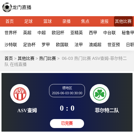
首页
足球
篮球
录播
焦点
速报
其他比赛
世界杯
英超
中超
欧冠杯
亚精英
西甲
中台联
秘鲁
沙特联
足协杯
罗甲
欧国联
法甲
澳威超
世亚预
日
首页
>
其他比赛
>
热门比赛
>
06-03 热门比赛 ASV查姆-菲尔特二
队 在线直播
德地区
2026-06-03 00:30:00
0 : 0