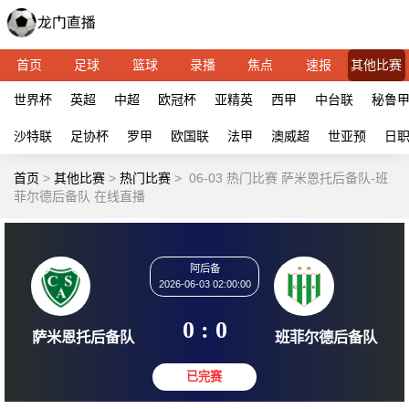
首页
足球
篮球
录播
焦点
速报
其他比赛
世界杯
英超
中超
欧冠杯
亚精英
西甲
中台联
秘鲁
沙特联
足协杯
罗甲
欧国联
法甲
澳威超
世亚预
日
首页
>
其他比赛
>
热门比赛
>
06-03 热门比赛 萨米恩托后备队-班
菲尔德后备队 在线直播
阿后备
2026-06-03 02:00:00
0 : 0