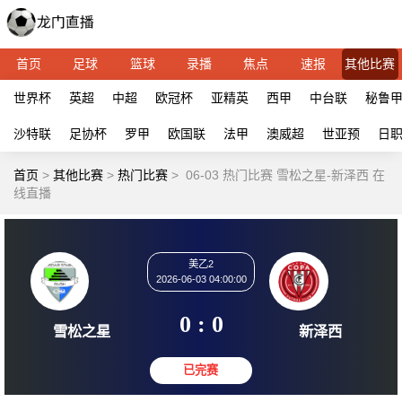
首页
足球
篮球
录播
焦点
速报
其他比赛
世界杯
英超
中超
欧冠杯
亚精英
西甲
中台联
秘鲁
沙特联
足协杯
罗甲
欧国联
法甲
澳威超
世亚预
日
首页
>
其他比赛
>
热门比赛
>
06-03 热门比赛 雪松之星-新泽西 在
线直播
美乙2
2026-06-03 04:00:00
0 : 0