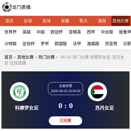
首页
足球
篮球
录播
焦点
速报
其他比赛
世界杯
英超
中超
欧冠杯
亚精英
西甲
中台联
秘鲁
沙特联
足协杯
罗甲
欧国联
法甲
澳威超
世亚预
日
首页
>
其他比赛
>
热门比赛
>
06-03 热门比赛 科摩罗女足-苏丹女
足 在线直播
女奥非预
2026-06-03 19:00:00
0 : 0