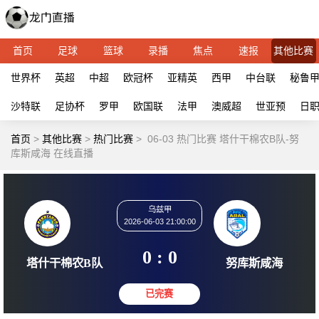
首页
足球
篮球
录播
焦点
速报
其他比赛
世界杯
英超
中超
欧冠杯
亚精英
西甲
中台联
秘鲁
沙特联
足协杯
罗甲
欧国联
法甲
澳威超
世亚预
日
首页
>
其他比赛
>
热门比赛
>
06-03 热门比赛 塔什干棉农B队-努
库斯咸海 在线直播
乌兹甲
2026-06-03 21:00:00
0 : 0