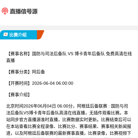
国防与司法后备队
博卡青年
已完赛
比赛介绍
【赛事名称】
国防与司法后备队 VS 博卡青年后备队 免费高清在线
直播
【赛事分类】
阿后备
【开赛时间】
2026-06-04 06:00:00
【赛事介绍】
北京时间2026年06月04日 06:00分，阿根廷后备联赛 : 国防与司
法后备队VS博卡青年后备队高清在线直播，无插件观看比赛。本
站同步官方直播源准时直播，比赛数据实时更新。比赛结束后可以
在本站查看比赛全程录像、比赛比分、赛事结果、赛事相关新闻报
道，以及阿根廷后备联赛的最新赛事直播，比赛录像，比赛视频下