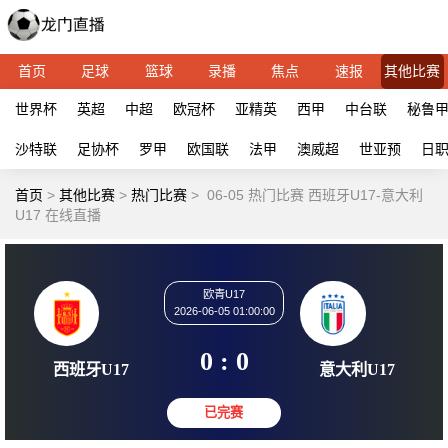
首页
足球
篮球
录播
焦点
速报
其他比赛
世界杯
英超
中超
欧冠杯
亚精英
西甲
中台联
秘鲁
沙特联
足协杯
罗甲
欧国联
法甲
澳威超
世亚预
日
首页
>
其他比赛
>
热门比赛
>
06-05 热门比赛 西班牙U17-意大利
U17 在线直播
欧青U17
2026-06-05 01:00:00
0 : 0