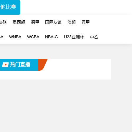
其他比赛
协联
墨西超
德甲
国际友谊
澳超
意甲
BA
WNBA
WCBA
NBA-G
U23亚洲杯
中乙
热门直播