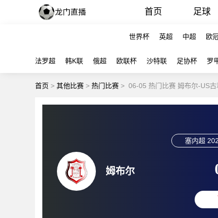
首页
足球
世界杯
英超
中超
欧
法罗超
韩K联
俄超
欧联杯
沙特联
足协杯
罗
首页
>
其他比赛
>
热门比赛
>
06-05 热门比赛 姆布尔-US
塞内超
202
姆布尔