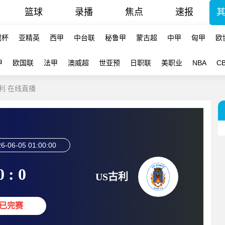
篮球
录播
焦点
速报
冠杯
亚精英
西甲
中台联
秘鲁甲
蒙古超
中甲
匈甲
欧
甲
欧国联
法甲
澳威超
世亚预
日职联
美职业
NBA
C
古利 在线直播
6-06-05 01:00:00
0 : 0
US古利
已完赛