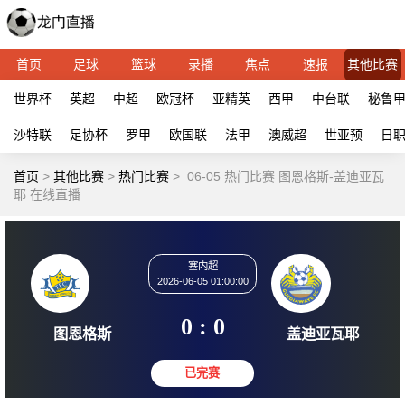
首页
足球
篮球
录播
焦点
速报
其他比赛
世界杯
英超
中超
欧冠杯
亚精英
西甲
中台联
秘鲁
沙特联
足协杯
罗甲
欧国联
法甲
澳威超
世亚预
日
首页
>
其他比赛
>
热门比赛
>
06-05 热门比赛 图恩格斯-盖迪亚瓦
耶 在线直播
塞内超
2026-06-05 01:00:00
0 : 0