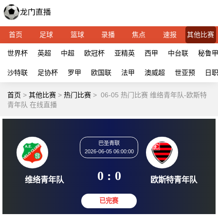
首页
足球
篮球
录播
焦点
速报
其他比赛
世界杯
英超
中超
欧冠杯
亚精英
西甲
中台联
秘鲁
沙特联
足协杯
罗甲
欧国联
法甲
澳威超
世亚预
日
首页
>
其他比赛
>
热门比赛
>
06-05 热门比赛 维络青年队-欧斯特
青年队 在线直播
巴圣青联
2026-06-05 06:00:00
0 : 0