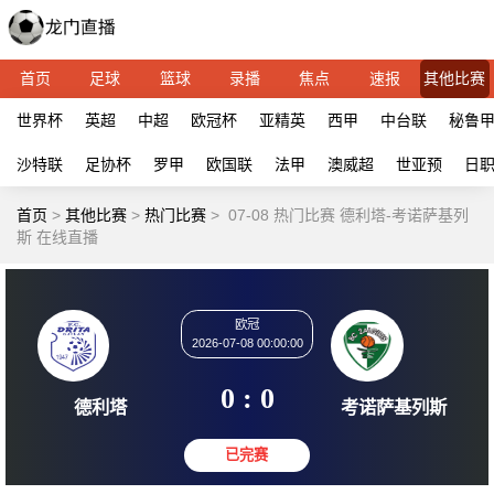
首页
足球
篮球
录播
焦点
速报
其他比赛
世界杯
英超
中超
欧冠杯
亚精英
西甲
中台联
秘鲁
沙特联
足协杯
罗甲
欧国联
法甲
澳威超
世亚预
日
首页
>
其他比赛
>
热门比赛
>
07-08 热门比赛 德利塔-考诺萨基列
斯 在线直播
欧冠
2026-07-08 00:00:00
0 : 0