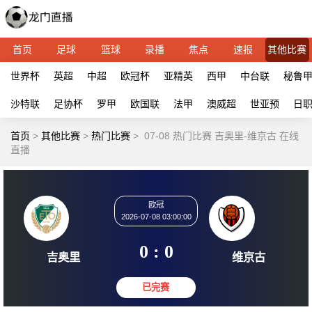
首页
足球
篮球
录播
焦点
速报
其他比赛
世界杯
英超
中超
欧冠杯
亚精英
西甲
中台联
秘鲁
沙特联
足协杯
罗甲
欧国联
法甲
澳威超
世亚预
日
首页
>
其他比赛
>
热门比赛
>
07-08 热门比赛 吉奥里-维京古 在线
直播
欧冠
2026-07-08 03:00:00
0 : 0