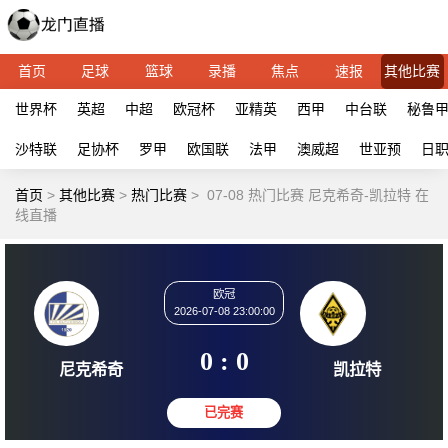
首页
足球
篮球
录播
焦点
速报
其他比赛
世界杯
英超
中超
欧冠杯
亚精英
西甲
中台联
秘鲁
沙特联
足协杯
罗甲
欧国联
法甲
澳威超
世亚预
日
首页
>
其他比赛
>
热门比赛
>
07-08 热门比赛 尼克希奇-凯拉特 在
线直播
欧冠
2026-07-08 23:00:00
0 : 0