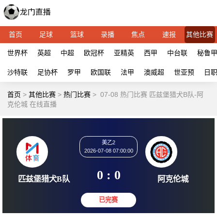
首页
足球
篮球
录播
焦点
速报
其他比赛
世界杯
英超
中超
欧冠杯
亚精英
西甲
中台联
秘鲁
沙特联
足协杯
罗甲
欧国联
法甲
澳威超
世亚预
日
首页
>
其他比赛
>
热门比赛
>
07-08 热门比赛 匹兹堡猎犬B队-阿
克伦城 在线直播
美乙2
2026-07-08 07:00:00
0 : 0