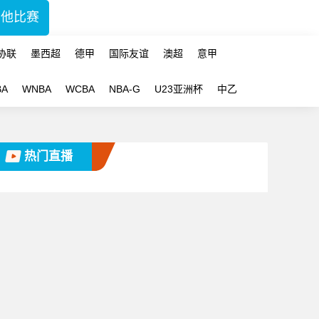
其他比赛
协联
墨西超
德甲
国际友谊
澳超
意甲
BA
WNBA
WCBA
NBA-G
U23亚洲杯
中乙
热门直播