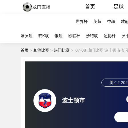
首页
足球
世界杯
英超
中超
欧
法罗超
韩K联
俄超
欧联杯
沙特联
足协杯
罗
首页
>
其他比赛
>
热门比赛
>
07-08 热门比赛 波士顿市-
美乙2
202
波士顿市