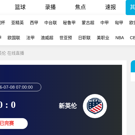
篮球
录播
焦点
速报
冠杯
亚精英
西甲
中台联
秘鲁甲
蒙古超
中甲
匈甲
欧
甲
欧国联
法甲
澳威超
世亚预
日职联
美职业
NBA
C
新英伦 在线直播
6-07-08 07:00:00
0 : 0
新英伦
已完赛