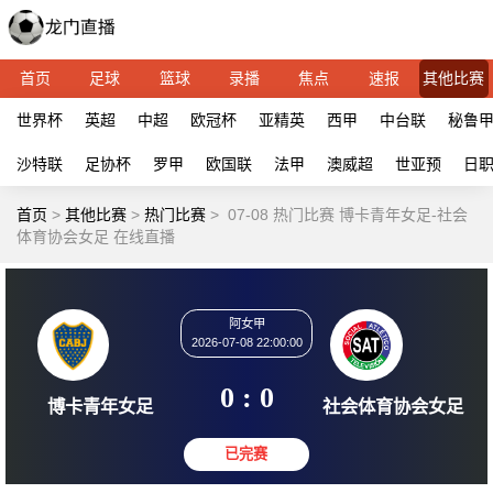
首页
足球
篮球
录播
焦点
速报
其他比赛
世界杯
英超
中超
欧冠杯
亚精英
西甲
中台联
秘鲁
沙特联
足协杯
罗甲
欧国联
法甲
澳威超
世亚预
日
首页
>
其他比赛
>
热门比赛
>
07-08 热门比赛 博卡青年女足-社会
体育协会女足 在线直播
阿女甲
2026-07-08 22:00:00
0 : 0