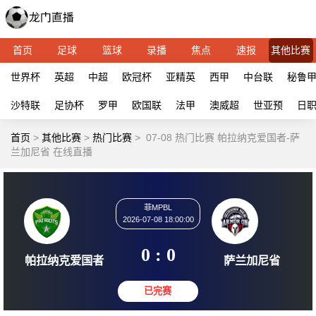
首页
足球
篮球
录播
焦点
速报
其他比赛
世界杯
英超
中超
欧冠杯
亚精英
西甲
中台联
秘鲁
沙特联
足协杯
罗甲
欧国联
法甲
澳威超
世亚预
日
首页
>
其他比赛
>
热门比赛
>
07-08 热门比赛 帕拉纳克爱国者-萨
兰加尼省 在线直播
菲MPBL
2026-07-08 18:00:00
0 : 0