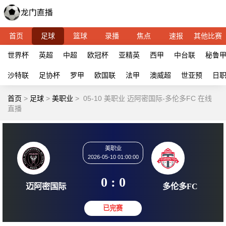
首页
足球
篮球
录播
焦点
速报
其他比赛
世界杯
英超
中超
欧冠杯
亚精英
西甲
中台联
秘鲁
沙特联
足协杯
罗甲
欧国联
法甲
澳威超
世亚预
日
首页
>
足球
>
美职业
>
05-10 美职业 迈阿密国际-多伦多FC 在线
直播
美职业
2026-05-10 01:00:00
0 : 0