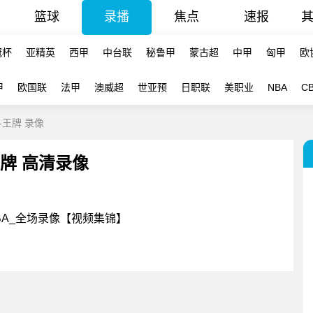
篮球
录播
焦点
速报
冠杯
亚精英
西甲
中台联
秘鲁甲
蒙古超
中甲
匈甲
欧
甲
欧国联
法甲
澳威超
世亚预
日职联
美职业
NBA
C
空-王牌 录像
 王牌 高清录像
WNBA_全场录像【视频集锦】