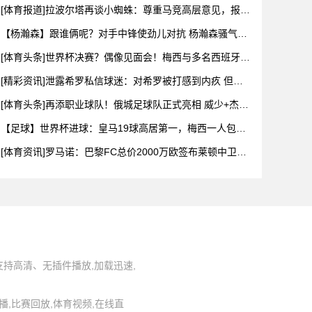
旷世奇
[体育报道]拉波尔塔再谈小蜘蛛：尊重马竞高层意见，报价
并非无
【杨瀚森】跟谁俩呢？对手中锋使劲儿对抗 杨瀚森骚气转
身教做人
[体育头条]世界杯决赛？偶像见面会！梅西与多名西班牙国
脚儿时
[精彩资讯]泄露希罗私信球迷：对希罗被打感到内疚 但私
信公开
[体育头条]再添职业球队！俄城足球队正式亮相 威少+杰伦
威都
【足球】世界杯进球：皇马19球高居第一，梅西一人包揽
迈阿密8
[体育资讯]罗马诺：巴黎FC总价2000万欧签布莱顿中卫库
博
持高清、无插件播放,加载迅速,
事直播,比赛回放,体育视频,在线直