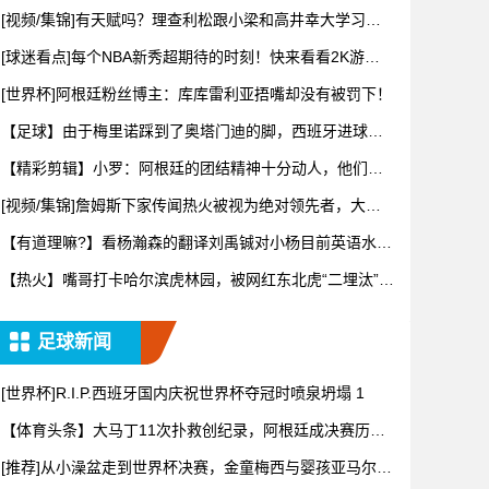
主教练
[视频/集锦]有天赋吗？理查利松跟小梁和高井幸大学习韩
语和日
[球迷看点]每个NBA新秀超期待的时刻！快来看看2K游戏
扫描
[世界杯]阿根廷粉丝博主：库库雷利亚捂嘴却没有被罚下！
【足球】由于梅里诺踩到了奥塔门迪的脚，西班牙进球无
效！
【精彩剪辑】小罗：阿根廷的团结精神十分动人，他们还
有梅西一锤
[视频/集锦]詹姆斯下家传闻热火被视为绝对领先者，大史
表示真
【有道理嘛?】看杨瀚森的翻译刘禹铖对小杨目前英语水平
是怎样点
【热火】嘴哥打卡哈尔滨虎林园，被网红东北虎“二埋汰”狠
狠“羞
足球新闻
[世界杯]R.I.P.西班牙国内庆祝世界杯夺冠时喷泉坍塌 1
【体育头条】大马丁11次扑救创纪录，阿根廷成决赛历史
首支90
[推荐]从小澡盆走到世界杯决赛，金童梅西与婴孩亚马尔的