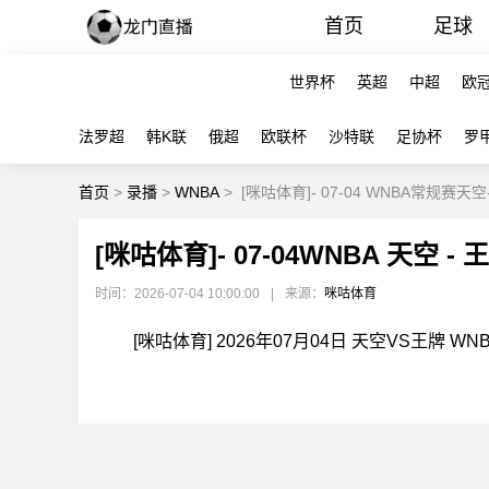
首页
足球
世界杯
英超
中超
欧
法罗超
韩K联
俄超
欧联杯
沙特联
足协杯
罗
首页
>
录播
>
WNBA
>
[咪咕体育]- 07-04 WNBA常规赛天
[咪咕体育]- 07-04WNBA 天空 -
时间：2026-07-04 10:00:00
|
来源：
咪咕体育
[咪咕体育] 2026年07月04日 天空VS王牌 