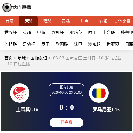
首页
足球
篮球
录播
焦点
速报
其他比赛
世界杯
英超
中超
欧冠杯
亚精英
西甲
中台联
秘鲁
沙特联
足协杯
罗甲
欧国联
法甲
澳威超
世亚预
日
首页
>
足球
>
国际友谊
>
06-03 国际友谊 土耳其U16-罗马尼亚
U16 在线直播
国际友谊
2026-06-03 23:00:00
0 : 0