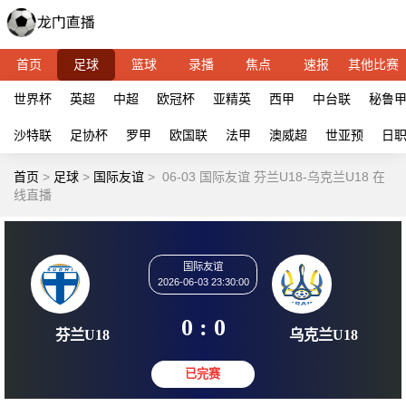
首页
足球
篮球
录播
焦点
速报
其他比赛
世界杯
英超
中超
欧冠杯
亚精英
西甲
中台联
秘鲁
沙特联
足协杯
罗甲
欧国联
法甲
澳威超
世亚预
日
首页
>
足球
>
国际友谊
>
06-03 国际友谊 芬兰U18-乌克兰U18 在
线直播
国际友谊
2026-06-03 23:30:00
0 : 0