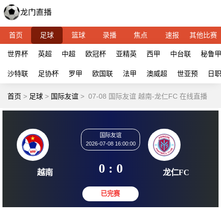
首页
足球
篮球
录播
焦点
速报
其他比赛
世界杯
英超
中超
欧冠杯
亚精英
西甲
中台联
秘鲁
沙特联
足协杯
罗甲
欧国联
法甲
澳威超
世亚预
日
首页
>
足球
>
国际友谊
>
07-08 国际友谊 越南-龙仁FC 在线直播
国际友谊
2026-07-08 16:00:00
0 : 0
越南
龙仁