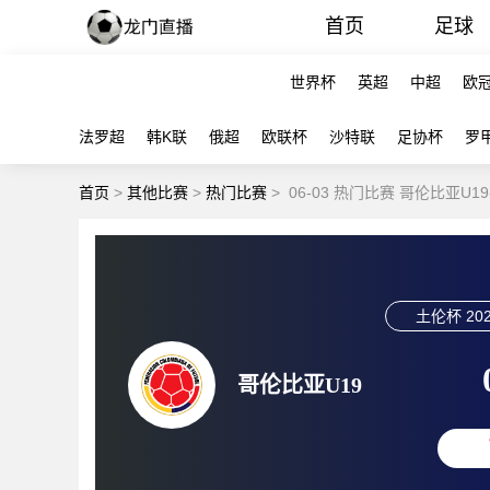
首页
足球
世界杯
英超
中超
欧
法罗超
韩K联
俄超
欧联杯
沙特联
足协杯
罗
首页
>
其他比赛
>
热门比赛
>
06-03 热门比赛 哥伦比亚U1
土伦杯
202
哥伦比亚U19