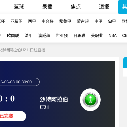
篮球
录播
焦点
速报
冠杯
亚精英
西甲
中台联
秘鲁甲
蒙古超
中甲
匈甲
欧
甲
欧国联
法甲
澳威超
世亚预
日职联
美职业
NBA
C
9-沙特阿拉伯U21 在线直播
6-06-03 00:30:00
0 : 0
沙特阿拉伯
U21
已完赛