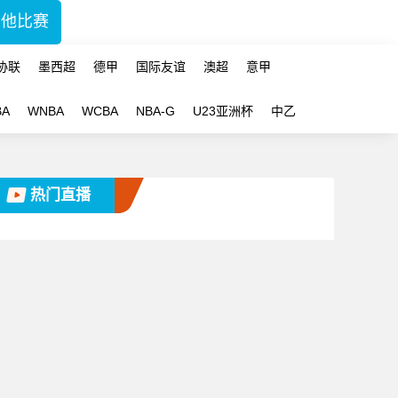
其他比赛
协联
墨西超
德甲
国际友谊
澳超
意甲
BA
WNBA
WCBA
NBA-G
U23亚洲杯
中乙
热门直播