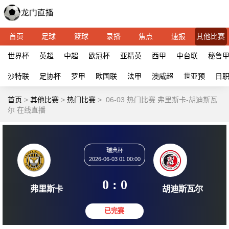
首页
足球
篮球
录播
焦点
速报
其他比赛
世界杯
英超
中超
欧冠杯
亚精英
西甲
中台联
秘鲁
沙特联
足协杯
罗甲
欧国联
法甲
澳威超
世亚预
日
首页
>
其他比赛
>
热门比赛
>
06-03 热门比赛 弗里斯卡-胡迪斯瓦
尔 在线直播
瑞典杯
2026-06-03 01:00:00
0 : 0