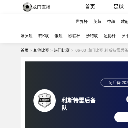
首页
足球
世界杯
英超
中超
欧
法罗超
韩K联
俄超
欧联杯
沙特联
足协杯
罗
首页
>
其他比赛
>
热门比赛
>
06-03 热门比赛 利斯特雷
阿后备
202
利斯特雷后备
队